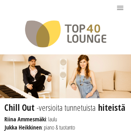
Näytä/
Chill Out
-versioita tunnetuista
hiteistä
Riina Ammesmäki
: laulu
Jukka Heikkinen
: piano & tuotanto