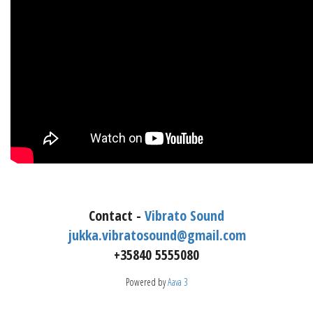
Contact -
Vibrato Sound
jukka.vibratosound@gmail.com
+35840 5555080
Powered by
Aava 3